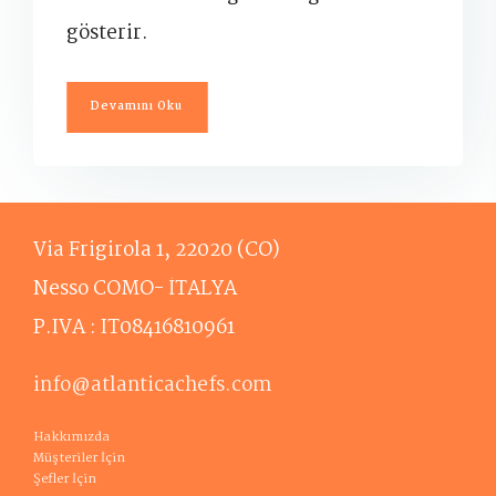
gösterir.
Devamını Oku
Via Frigirola 1, 22020 (CO)
Nesso COMO- İTALYA
P.IVA : IT08416810961
info@atlanticachefs.com
Hakkımızda
Müşteriler İçin
Şefler İçin