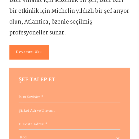
ister villanız için sezonluk bir şef, ister özel
bir etkinlik için Michelin yıldızlı bir şef arıyor
olun; Atlantica, özenle seçilmiş
profesyoneller sunar.
Devamını Oku
ŞEF TALEP ET