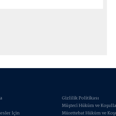
a
Gizlilik Politikası
Müşteri Hüküm ve Koşulla
esler İçin
Mürettebat Hüküm ve Koşu