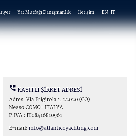
×
riyer
Yat Mutfağı Danışmanlık
İletişim
EN
IT
perm_phone_msg
KAYITLI ŞİRKET ADRESİ
Adres: Via Frigirola 1, 22020 (CO)
Nesso COMO- ITALYA
P.IVA : IT08416810961
E-mail:
info@atlanticoyachting.com