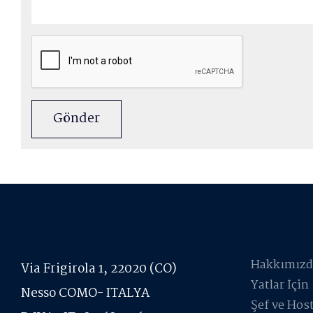
Gönder
Hakkımızd
Via Frigirola 1, 22020 (CO)
Yatlar İçin
Nesso COMO- ITALYA
Şef ve Host